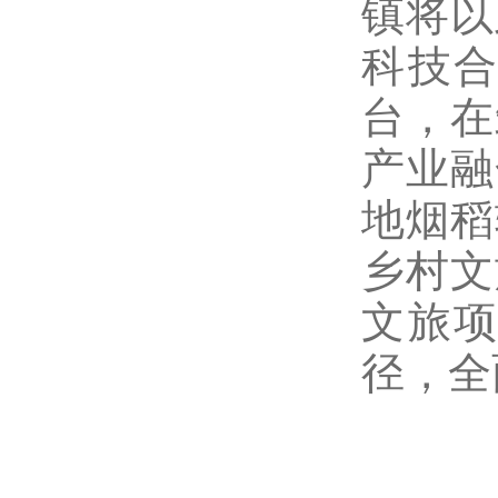
镇将以
科技
台，在
产业融
地烟稻
乡村文
文旅
径，全