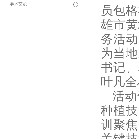
学术交流
员包格
雄市黄
务活动
为当地
书记、
叶凡全
活动
种植技
训聚焦