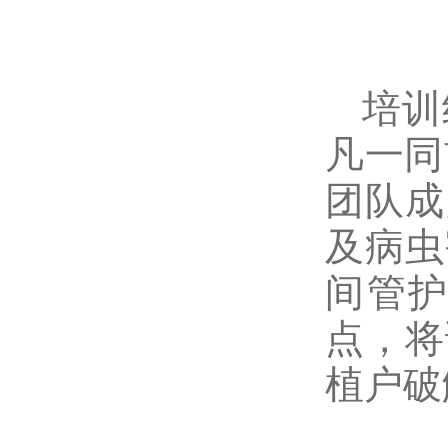
培训
凡一同
团队成
及病虫
间管
点，将
植户破