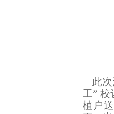
此次
工” 
植户送