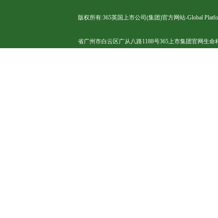
版权所有:365英国上市公司(集团)官方网站-Global Platform
省广州市白云区广从八路1188号365上市集团官网生命科学大楼A