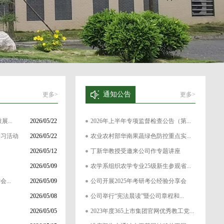
通知公告
更多>
更多>
...
2026/05/22
2026年上半年专项监督检查公告（第...
学习活动
2026/05/22
农业农村部华南果蔬绿色防控重点实...
2026/05/12
丁新华教授受邀来公司作专题讲座
2026/05/09
农学系组织农学专业25级新生参观省...
...
2026/05/09
公司开展2025年考研考公经验分享会
2026/05/08
公司举行“宪法晨读”暨公司章程和...
2026/05/05
2023年度365上市集团官网优秀教工党...