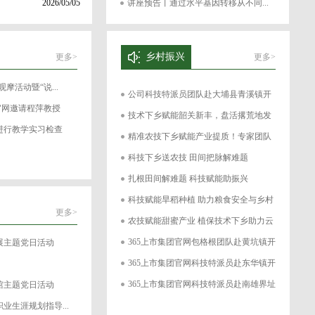
2026/05/05
讲座预告丨通过水平基因转移从不同...
乡村振兴
更多>
更多>
摩活动暨“说...
公司科技特派员团队赴大埔县青溪镇开
官网邀请程萍教授
展蜜柚夏季管...
技术下乡赋能韶关新丰，盘活撂荒地发
进行教学实习检查
展木薯产业
精准农技下乡赋能产业提质！专家团队
走进封开县长...
科技下乡送农技 田间把脉解难题
扎根田间解难题 科技赋能助振兴
科技赋能旱稻种植 助力粮食安全与乡村
更多>
振兴
农技赋能甜蜜产业 植保技术下乡助力云
浮百香果稳...
365上市集团官网包格根团队赴黄坑镇开
展主题党日活动
展水稻技术...
365上市集团官网科技特派员赴东华镇开
展茶园虫害防...
365上市集团官网科技特派员赴南雄界址
馆主题党日活动
镇开展科技...
生涯规划指导...