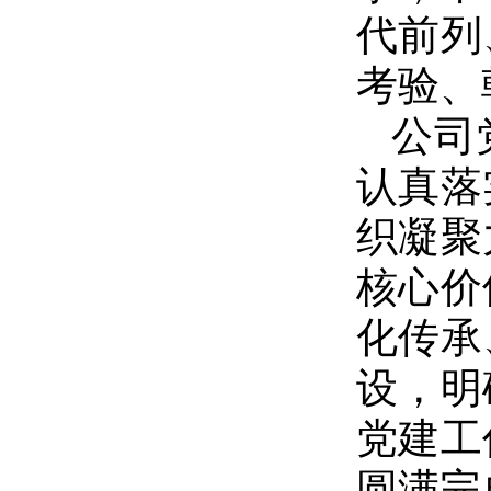
代前列
考验、
公司
认真落
织凝聚
核心价
化传承
设，明
党建工
圆满完