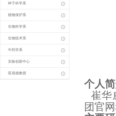
种子科学系
植物保护系
生物科学系
生物技术系
中药学系
实验创新中心
双肩挑教授
个人简
崔华
团官网