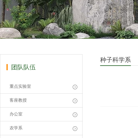
种子科学系
团队队伍
重点实验室
客座教授
办公室
农学系