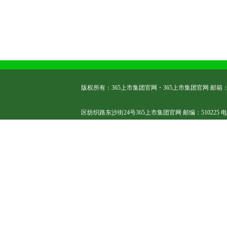
版权所有：365上市集团官网・365上市集团官网 邮箱：nsxy
区纺织路东沙街24号365上市集团官网 邮编：510225 电话：