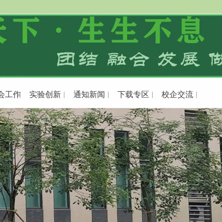
会工作
实验创新
通知新闻
下载专区
校企交流