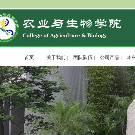
首页
关于我们
团队队伍
公司产品
本