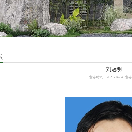
系
刘冠明
发布时间：2021-04-04 发