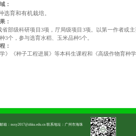
域：
种选育和有机栽培。
果：
成省部级科研项目
3
项，厅局级项目
3
项。以第一作者或主
种
3
个，参与选育水稻、玉米品种
5
个。
程：
学》《种子工程进展》等本科生课程和《高级作物育种
nsxy2017@zhku.edu.cn 联系地址：广州市海珠