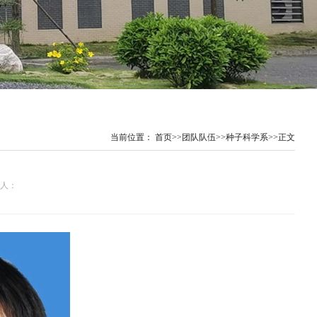
当前位置：
首页
>>
团队队伍
>>
种子科学系
>>
正文
布人：