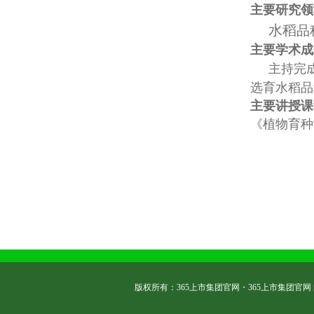
主要研究领
水稻
品
主要学术成
主持完
选育水稻品
主要讲授课
《植物育种
版权所有：365上市集团官网・365上市集团官网 邮箱：