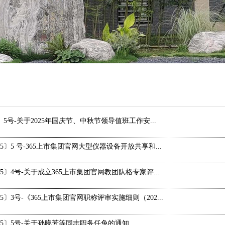
〕5号-关于2025年国庆节、中秋节领导值班工作安...
5〕5 号-365上市集团官网大型仪器设备开放共享和...
5〕4号-关于成立365上市集团官网教团队格专家评...
5〕3号-《365上市集团官网职称评审实施细则（202...
25〕5号-关于孙晓芳等同志职务任免的通知