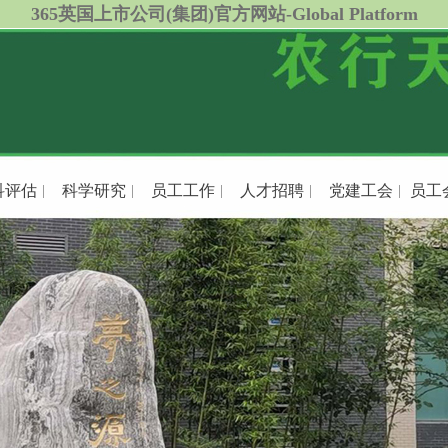
365英国上市公司(集团)官方网站-Global Platform
科评估
科学研究
员工工作
人才招聘
党建工会
员工