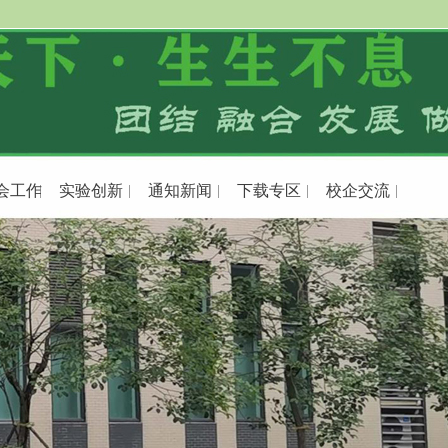
会工作
实验创新
通知新闻
下载专区
校企交流