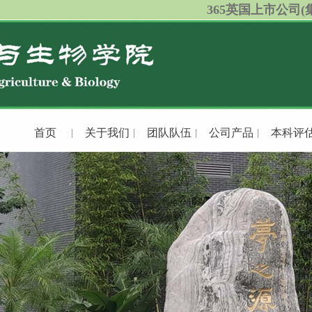
365英国上市公司(集团
首页
关于我们
团队队伍
公司产品
本科评