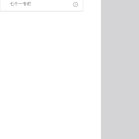
七个一专栏