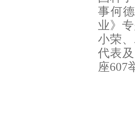
事何
业》专
小荣、
代表及
座60