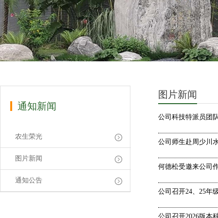
图片新闻
通知新闻
公司科技特派员团队
农生荣光
公司师生赴周少川
图片新闻
何德松受邀来公司
通知公告
公司召开24、25
公司召开2026版