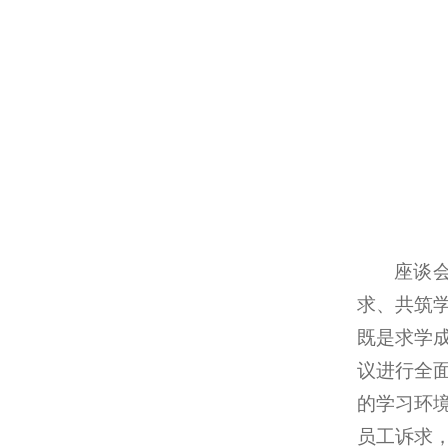
座谈
求、共筑
既是求学
议进行全
的学习环
员工诉求