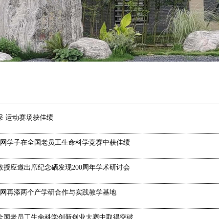
采 运动赛场获佳绩
团官网学子在全国老员工生命科学竞赛中获佳绩
教授应邀出席纪念硒发现200周年学术研讨会
团官网再添两个产学研合作与实践教学基地
全国老员工生命科学创新创业大赛中取得突破