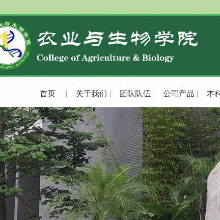
首页
关于我们
团队队伍
公司产品
本