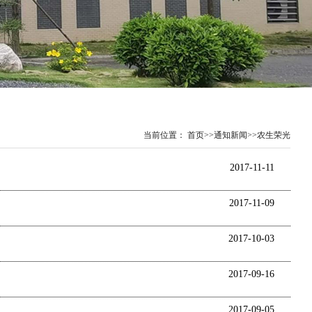
当前位置：
首页
>>
通知新闻
>>
农生荣光
2017-11-11
2017-11-09
2017-10-03
2017-09-16
2017-09-05