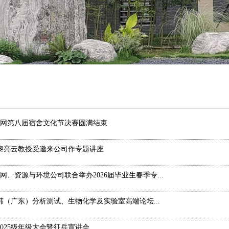
团官网第八届宿舍文化节决赛圆满结束
黎亮云教授受邀来公司作专题讲座
官网、资源与环境公司联合举办2026届毕业生春季专...
（广东）分析测试、生物化学及实验室高端论坛...
025级年级大会暨征兵宣讲会